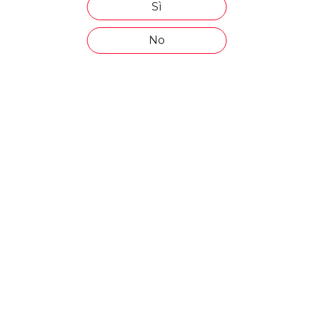
Sì
No
PODERE POGGIO SCALETTE - NEW ENTRY
LA STELLARA - NEW ENTRY
TENUTE OSKIROS - NEW ENTRY
NOVITÀ SPINELLI: ZURLE, IL ROSSO CHE FA
FESTA!