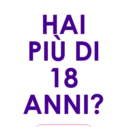
bisogno di troppe spiegazioni.
HAI
Un segnale forte da una terra in continua
ascesa.
Un sorso che, davvero, vale più di mille parole.
PIÙ DI
ARTICOLI RECENTI
18
ANNI?
GOTTARDI - NEW ENTRY
ABRAXAS - NEW ENTRY