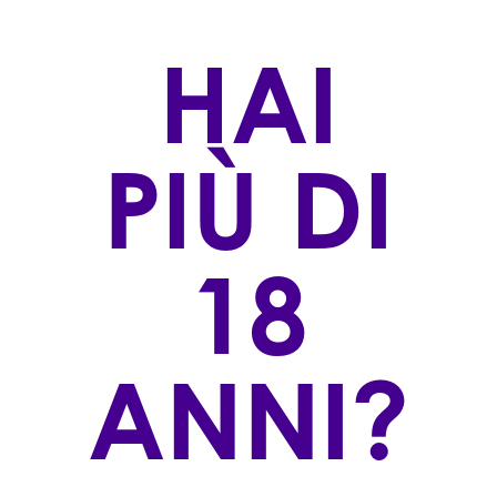
per essere condiviso senza formalità: perfetto
per un aperitivo diverso dal solito, per una
HAI
cena tra amici o per dare un tocco di
leggerezza a ogni momento.
Stappa, versa… e lascia che la festa abbia inizio!
PIÙ DI
ARTICOLI RECENTI
18
ANNI?
GOTTARDI - NEW ENTRY