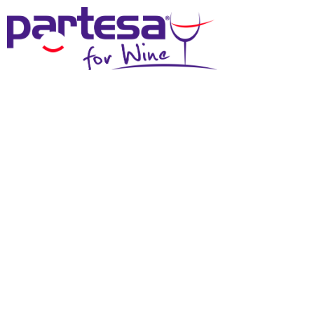
MENU
NEWS DAI
PRODUTTORI
NOVITÀ SPINELLI:
ZURLE, IL ROSSO CHE
FA FESTA!
In arrivo una grande novità da Cantine